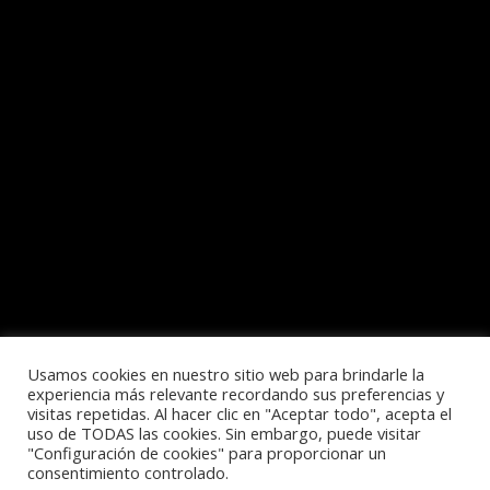
Usamos cookies en nuestro sitio web para brindarle la
experiencia más relevante recordando sus preferencias y
visitas repetidas. Al hacer clic en "Aceptar todo", acepta el
Política de privacidad
uso de TODAS las cookies. Sin embargo, puede visitar
"Configuración de cookies" para proporcionar un
consentimiento controlado.