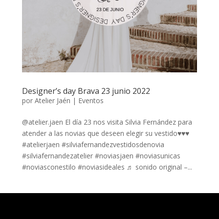
Designer’s day Brava 23 junio 2022
por
Atelier Jaén
|
Eventos
@atelier.jaen El día 23 nos visita Silvia Fernández para
atender a las novias que deseen elegir su vestido♥️♥️♥️
#atelierjaen #silviafernandezvestidosdenovia
#silviafernandezatelier #noviasjaen #noviasunicas
#noviasconestilo #noviasideales ♬ sonido original –...