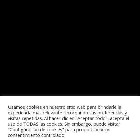
Usamos cookies en nuestro sitio web para brindarle la
experiencia más relevante recordando sus preferencias y
visitas repetidas. Al hacer clic en "Aceptar todo", acepta el
Política de privacidad
uso de TODAS las cookies. Sin embargo, puede visitar
"Configuración de cookies" para proporcionar un
consentimiento controlado.