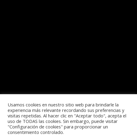
Usamos cookies en nuestro sitio web para brindarle la
experiencia más relevante recordando sus preferencias y
visitas repetidas. Al hacer clic en "Aceptar todo", acepta el
Política de privacidad
uso de TODAS las cookies. Sin embargo, puede visitar
"Configuración de cookies" para proporcionar un
consentimiento controlado.