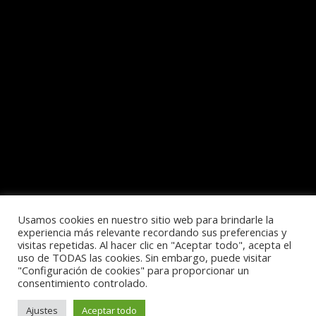
Usamos cookies en nuestro sitio web para brindarle la
experiencia más relevante recordando sus preferencias y
visitas repetidas. Al hacer clic en "Aceptar todo", acepta el
uso de TODAS las cookies. Sin embargo, puede visitar
Política de privacidad
"Configuración de cookies" para proporcionar un
consentimiento controlado.
Ajustes
Aceptar todo