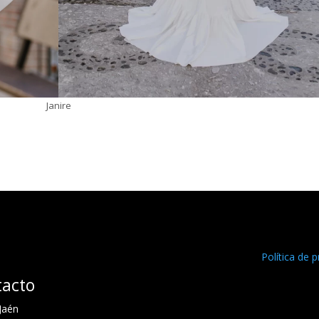
Janire
Política de p
tacto
 Jaén