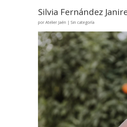
Silvia Fernández Janir
por
Atelier Jaén
|
Sin categoría