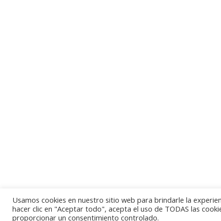
Atelier
Plaza 
Ildefon
BAJO
23001 
JAÉN
Teléfo
95304
Email:
atelier
Usamos cookies en nuestro sitio web para brindarle la experien
hacer clic en "Aceptar todo", acepta el uso de TODAS las cooki
proporcionar un consentimiento controlado.