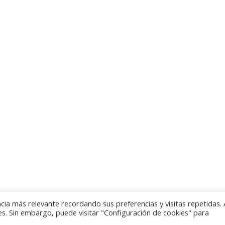
 Jaén
San
so, 5
–
no:
1906
 hola @
jaen.com
cia más relevante recordando sus preferencias y visitas repetidas. 
es. Sin embargo, puede visitar "Configuración de cookies" para