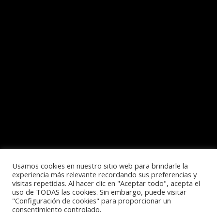
Usamos cookies en nuestro sitio web para brindarle la
experiencia más relevante recordando sus preferencias y
visitas repetidas. Al hacer clic en "Aceptar todo", acepta el
uso de TODAS las cookies. Sin embargo, puede visitar
Política de privacidad
"Configuración de cookies" para proporcionar un
consentimiento controlado.