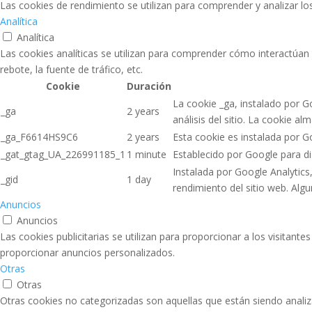
Las cookies de rendimiento se utilizan para comprender y analizar los
Analítica
Analítica
Las cookies analíticas se utilizan para comprender cómo interactúan l
rebote, la fuente de tráfico, etc.
Cookie
Duración
La cookie _ga, instalado por Go
_ga
2 years
análisis del sitio. La cookie 
_ga_F6614HS9C6
2 years
Esta cookie es instalada por G
_gat_gtag_UA_226991185_1
1 minute
Establecido por Google para dis
Instalada por Google Analytics
_gid
1 day
rendimiento del sitio web. Alg
Anuncios
Anuncios
Las cookies publicitarias se utilizan para proporcionar a los visitant
proporcionar anuncios personalizados.
Otras
Otras
Otras cookies no categorizadas son aquellas que están siendo analiz