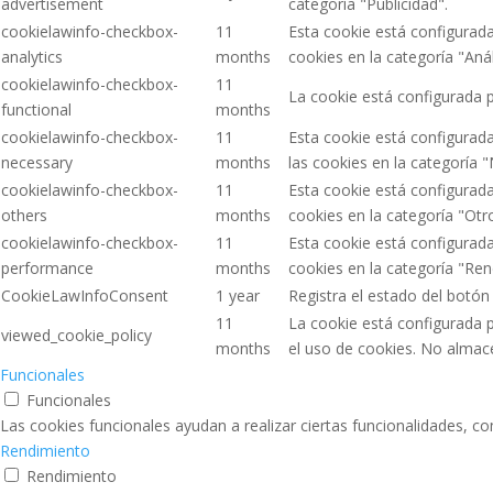
advertisement
categoría "Publicidad".
cookielawinfo-checkbox-
11
Esta cookie está configurad
analytics
months
cookies en la categoría "Análi
cookielawinfo-checkbox-
11
La cookie está configurada p
functional
months
cookielawinfo-checkbox-
11
Esta cookie está configurad
necessary
months
las cookies en la categoría 
cookielawinfo-checkbox-
11
Esta cookie está configurad
others
months
cookies en la categoría "Otr
cookielawinfo-checkbox-
11
Esta cookie está configurad
performance
months
cookies en la categoría "Ren
CookieLawInfoConsent
1 year
Registra el estado del botón
11
La cookie está configurada 
viewed_cookie_policy
months
el uso de cookies. No almac
Funcionales
Funcionales
Las cookies funcionales ayudan a realizar ciertas funcionalidades, c
Rendimiento
Rendimiento