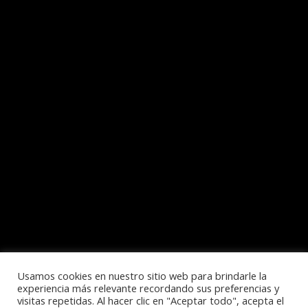
Usamos cookies en nuestro sitio web para brindarle la
experiencia más relevante recordando sus preferencias y
visitas repetidas. Al hacer clic en "Aceptar todo", acepta el