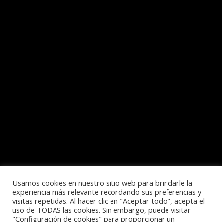
Usamos cookies en nuestro sitio web para brindarle la
experiencia más relevante recordando sus preferencias y
visitas repetidas. Al hacer clic en "Aceptar todo", acepta el
uso de TODAS las cookies. Sin embargo, puede visitar
Política de privacidad
"Configuración de cookies" para proporcionar un