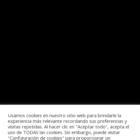
Usamos cookies en nuestro sitio web para brindarle la
experiencia más relevante recordando sus preferencias y
visitas repetidas. Al hacer clic en "Aceptar todo", acepta el
uso de TODAS las cookies. Sin embargo, puede visitar
Política de privacidad
"Configuración de cookies" para proporcionar un